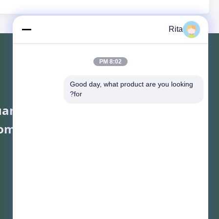
Rita
8:02 PM
Good day, what product are you looking 
for?
angzhou Yaye Cross Border E-
ommerce Co., Ltd.