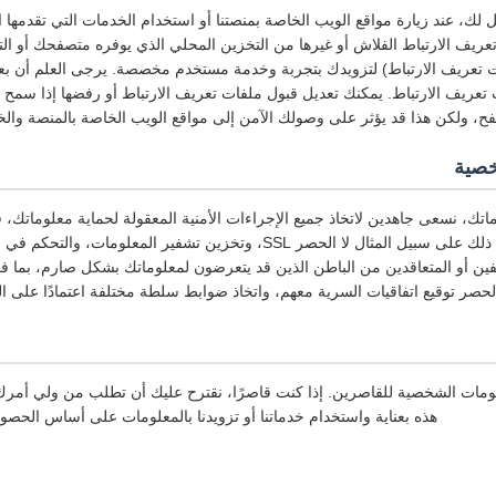
لك، عند زيارة مواقع الويب الخاصة بمنصتنا أو استخدام الخدمات التي تقدمها
عريف الارتباط الفلاش أو غيرها من التخزين المحلي الذي يوفره متصفحك أو التط
ت تعريف الارتباط) لتزويدك بتجربة وخدمة مستخدم مخصصة. يرجى العلم أن بعض 
ت تعريف الارتباط. يمكنك تعديل قبول ملفات تعريف الارتباط أو رفضها إذا سمح
فح، ولكن هذا قد يؤثر على وصولك الآمن إلى مواقع الويب الخاصة بالمنصة والخ
خصية
تك، نسعى جاهدين لاتخاذ جميع الإجراءات الأمنية المعقولة لحماية معلوماتك،
أو تلفها أو فقدها، بما في ذلك على سبيل المثال لا الحصر SSL، وتخزين تشفير ا
ظفين أو المتعاقدين من الباطن الذين قد يتعرضون لمعلوماتك بشكل صارم، بما ف
لحصر توقيع اتفاقيات السرية معهم، واتخاذ ضوابط سلطة مختلفة اعتمادًا على ا
علومات الشخصية للقاصرين. إذا كنت قاصرًا، نقترح عليك أن تطلب من ولي أم
هذه بعناية واستخدام خدماتنا أو تزويدنا بالمعلومات على أساس الحص