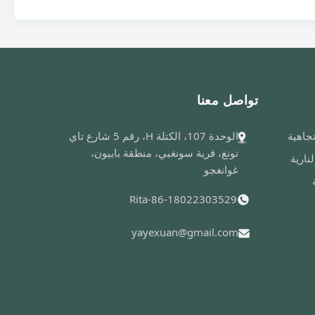
تواصل معنا
الوحدة 107، الكتلة H، رقم 5 شارع تاي
تونغ، قرية سونغبي، منطقة باييون،
نارية
غوانغجو
Rita-86-18022303529
yayexuan@gmail.com