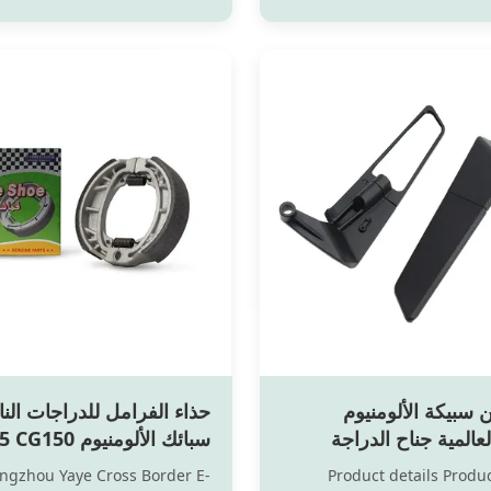
provide power to the 
equipment and start the e
motorcycle. It typically
releases energy throug
reactions to supply
 سبيكة الألومنيوم
حذاء الفرامل للدراجات الن
لعالمية جناح الدراجة
سبائك الألومنيوم 
مرآة الجانبية العريضة
CG200 وسائد الفرامل الخ
ngzhou Yaye Cross Border E-
Product details Prod