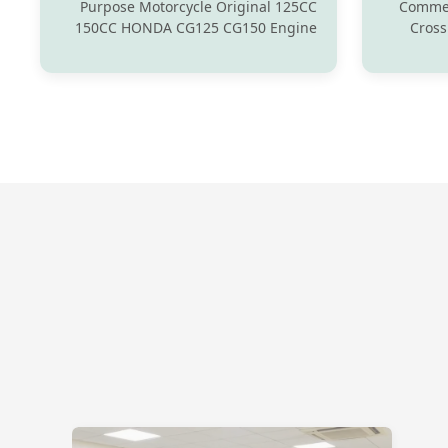
النارية
Purpose Motorcycle Original 125CC
Commer
150CC HONDA CG125 CG150 Engine
Cross
Parts Product Paramenters
was e
Baiyun
str
d
motorcyc