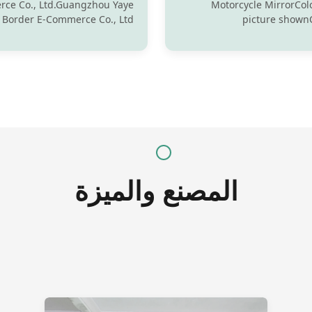
والجبهة
ce Co., Ltd.Guangzhou Yaye
Motorcycle MirrorColo
 Border E-Commerce Co., Ltd
picture shown
stablished in 2001located in
Origin:ChinaFit Type:‎Un
 District, Guangzhou, with a
Products Descripti
ong production, researchand
Paramenters Company Pr
evelopment, sales team. The
Advan
company mainly engaged in
le accessories, involving the
saleof more ...
المصنع والميزة