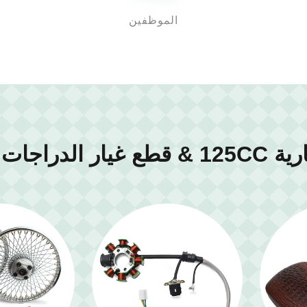
الموظفين
150C الصانع