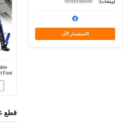
(ويتشات):
YAYE81986099
الاستفسار الآن
able
t Foot
قطع غيا