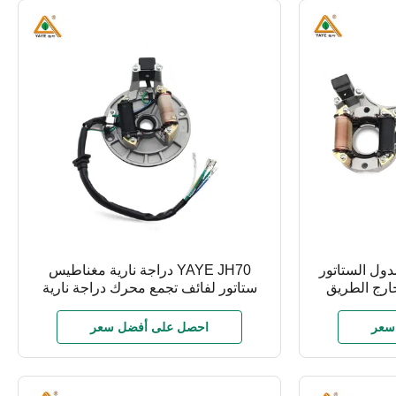
مدول الستاتور
YAYE JH70 دراجة نارية مغناطيس
ية خارج الطريق
ستاتور لفائف تجمع محرك دراجة نارية
النحاس مولد
لجيانلينغ-هوندا 70 قطع غيار دراجة نارية
سعر
احصل على أفضل سعر