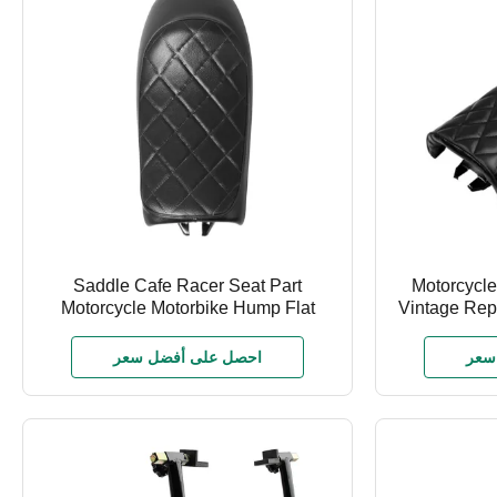
Saddle Cafe Racer Seat Part
Motorcycle
Motorcycle Motorbike Hump Flat
Vintage Re
Cafe Racer Saddle Seat Cushion
Seat Bag Su
Pad for H-onda Saddle Seat Cushion
Yamaha Ka
سعر
احصل على أفضل سعر
Pad