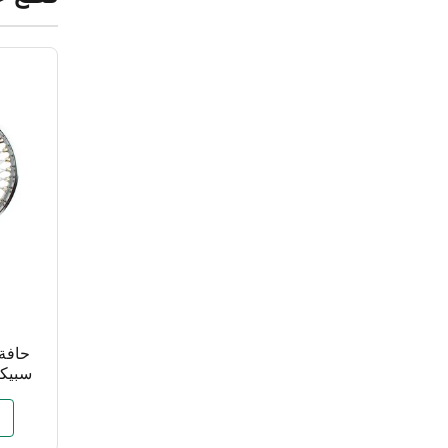
حافة 
فت