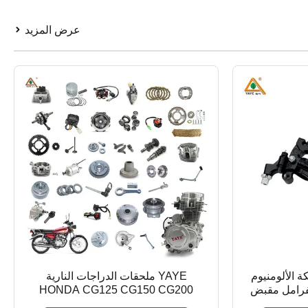
عرض المزيد
يكة الألومنيوم
YAYE ملحقات الدراجات النارية
لفرامل مقبض
HONDA CG125 CG150 CG200
رية الحصرية
WY125 ZJ125 قطع غيار الدراجات