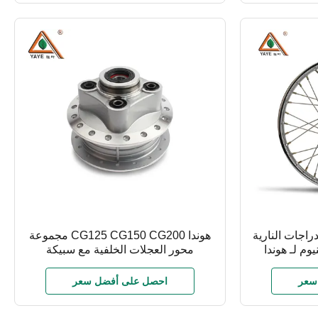
لات الدراجات النارية
هوندا CG125 CG150 CG200 مجموعة
يوم لـ هوندا
محور العجلات الخلفية مع سبيكة
الألومنيوم واللمع
سعر
احصل على أفضل سعر