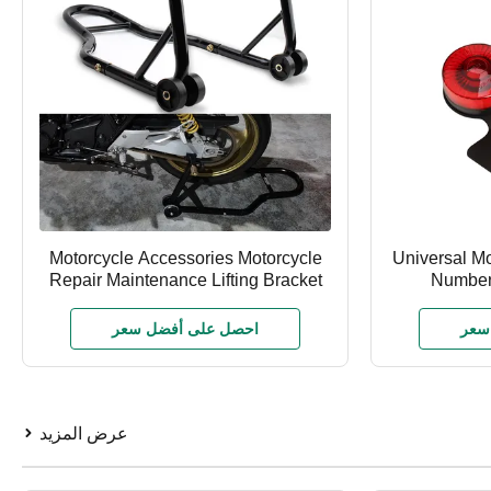
Motorcycle Accessories Motorcycle
Universal Mo
Repair Maintenance Lifting Bracket
Number 
Support Stand Front and Rear Wheel
Motorcycle
Lifting Frame
سعر
احصل على أفضل سعر
عرض المزيد