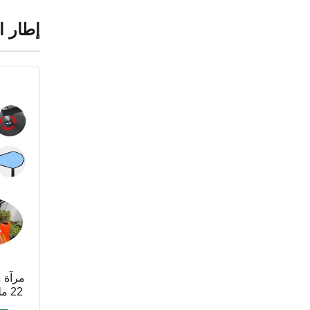
إطار ا
مرآة 
22 
خلف