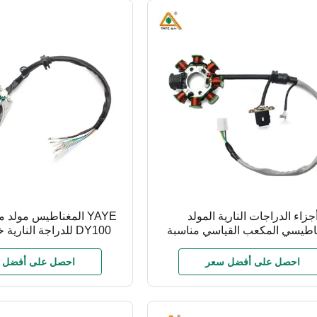
جزاء الدراجات النارية المولد
YAYE المغناطيس مولد 
اطيسي المكعب القياسي مناسبة
DY100 للدراجة النار
دراجات النارية BM150 YAYE
سبيكة الألومنيوم وسلك 
مدول الإشعال
احصل على أفضل سعر
احصل على أفضل 