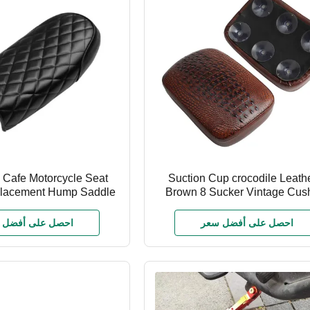
 Cafe Motorcycle Seat
8 Suction Cup crocodile Leath
placement Hump Saddle
Brown 8 Sucker Vintage Cus
itable Hump Cushion for
Motorcycle Seat for Harley Spo
wasaki Honda Cg125
XL1200 883 72 48
احصل على أفضل سعر
احصل على أفضل 