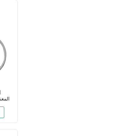
أ
المغن
لمحرك ال