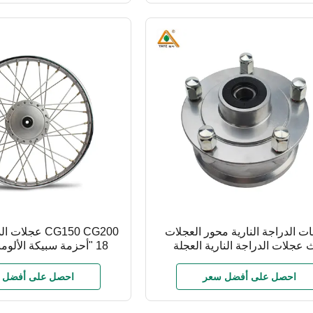
ت الدراجة النارية محور العجلات
CG150 CG200 عج
ث عجلات الدراجة النارية العجلة
18 "أحزمة سبيكة الألومن
الأمامية 5 ثقوب محول حلقات 6304
العليا
الفرامل
احصل على أفضل سعر
احصل على أفضل 