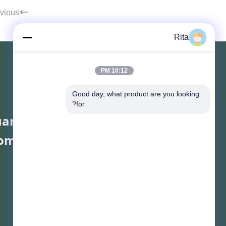
vious
Rita
10:12 PM
Good day, what product are you looking 
for?
angzhou Yaye Cross Border E-
ommerce Co., Ltd.