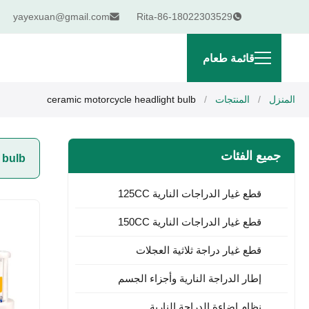
yayexuan@gmail.com
Rita-86-18022303529
قائمة طعام
المنزل
/
المنتجات
/
ceramic motorcycle headlight bulb
جميع الفئات
 bulb
قطع غيار الدراجات النارية 125CC
قطع غيار الدراجات النارية 150CC
قطع غيار دراجة ثلاثية العجلات
إطار الدراجة النارية وأجزاء الجسم
نظام إضاءة الدراجة النارية