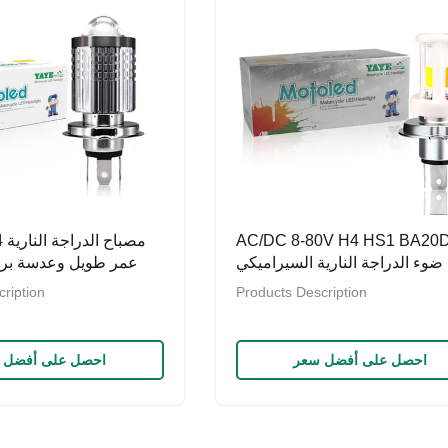
AC/DC 8-80V H4 HS1 BA20
18w ضوء الدراجة النارية السيراميكي
عمر طويل وعدسة برو
الأبيض الأصفر
صفراء م
ription
Products Description
احصل على أفضل سعر
احصل على أفضل 