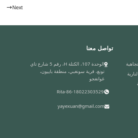
Next
تواصل معنا
الوحدة 107، الكتلة H، رقم 5 شارع تاي
تونغ، قرية سونغبي، منطقة باييون،
نارية
غوانغجو
Rita-86-18022303529
yayexuan@gmail.com