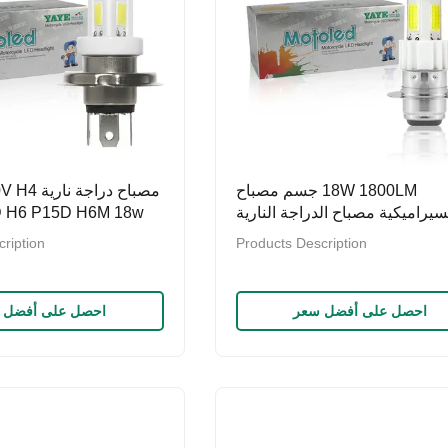
18W 1800LM جسم مصباح
مصباح دراج
سيراميكية مصباح الدراجة النارية
 H6 P15D H6M 18w
المصباح الأمامي المصابيح 6500K
1800LM مصباح LED السيراميكي
ription
Products Description
30000h العمر للك
احصل على أفضل سعر
احصل على أفضل 