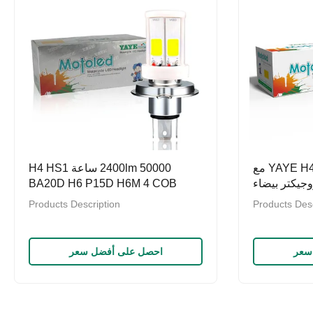
مصباح الدراجة النارية YAYE H4 مع
2400lm 50000 ساعة H4 HS1
جيكتر بيضاء
BA20D H6 P15D H6M 4 COB
زدوجة اللون
سيراميك LED Head الضوء الضبابية
Products Description
Products Desc
مصباح الضباب
سعر
احصل على أفضل سعر