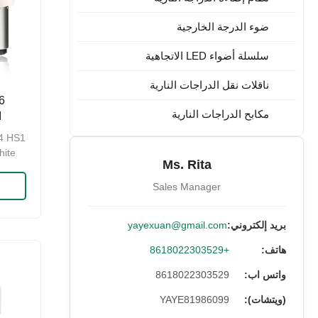
ضوء الدرجة الخارجية
سلسلة أضواء LED الاتجاهية
ناقلات نقل الدراجات النارية
مكابح الدراجات النارية
ا
الدراجة 
4 HS1
hite
Ms. Rita
Sales Manager
بريد إلكتروني:
yayexuan@gmail.com
هاتف:
+8618022303529
واتس اب:
8618022303529
(ويتشات):
YAYE81986099