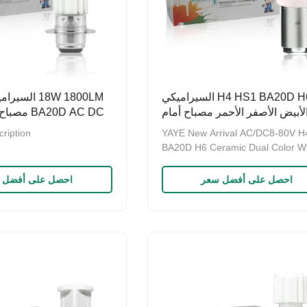
H4 HS1 BA20D H6 السيراميكي
لأبيض الأصفر الأحمر مصباح أمام
BA20D AC DC
النارية المصباح AC/DC8-80V
ription
YAYE New Arrival AC/DC8-80V H
BA20D H6 Ceramic Dual Color W
Yellow Amber Motorcycle LED
Headlight Bulb
احصل على أفضل سعر
احصل على أفضل 