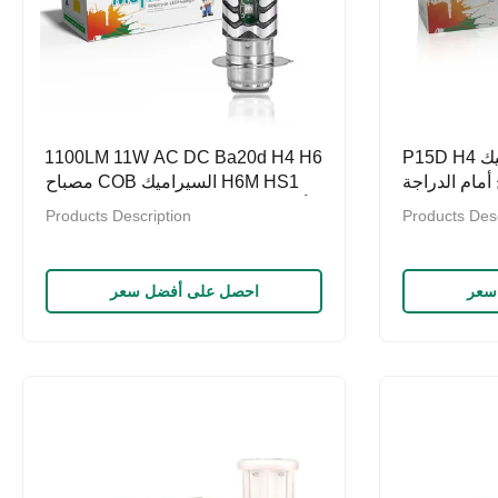
18W 1800LM السيراميك P15D H4
1100LM 11W AC DC Ba20d H4 H6
 مصباح أمام الدراجة
H6M HS1 السيراميك COB مصباح
النارية المصباح مع رقاقة COB الجانب
أمام الدراجة النارية مصباح ضوء عال
Products Description
Products Desc
3
منخفض
سعر
احصل على أفضل سعر