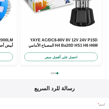
YAYE AC/DC8-80V 8V 12V 24V P15D
H4 Ba20D HS1 H6 H6M المصباح الأمامي
أبيض أصفر أزرق 
للدراجة النارية
احصل على أفضل سعر
رسالة للرد السريع
اسم
*