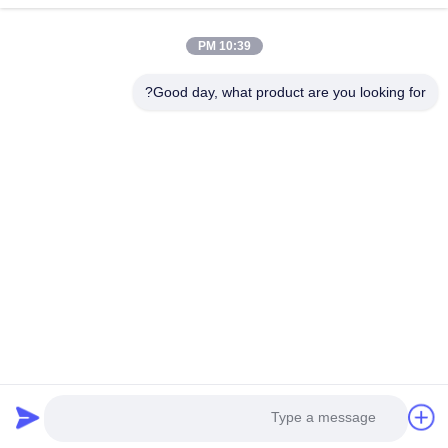
10:39 PM
Good day, what product are you looking for?
Guangzhou Yaye Cross Border E-
Commerce Co., Ltd.
نعم
المنزل
المنتجات
حولنا
اتصل بنا
الوحدة 107، الكتلة H، رقم 5 شارع تاي تونغ، قرية سونغبي، منطقة
باييون، غوانغجو
Rita-86-18022303529
yayexuan@gmail.com
Copyright © 2024-2026 Guangzhou Yaye Cross Border E-Commerce Co.,
Ltd.. جميع الحقوق محفوظة