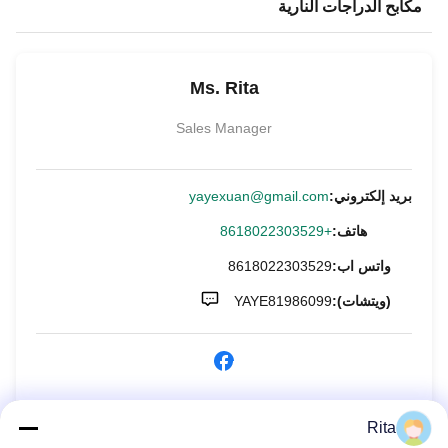
مكابح الدراجات النارية
Ms. Rita
Sales Manager
بريد إلكتروني:
yayexuan@gmail.com
هاتف:
+8618022303529
واتس اب:
8618022303529
(ويتشات):
YAYE81986099
الاستفسار الآن
Rita