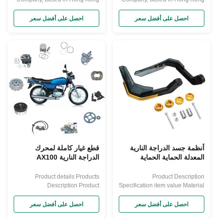
and established in 1998, is a
and established in 1998, is a
renowned enterprise
renowned enterprise
احصل على أفضل سعر
احصل على أفضل سعر
specializing in the production
specializing in the production
and sales of motorcycle parts.
and sales of motorcycle parts.
With years of experience and a
With years of experience and a
strong reputation in the industry,
strong reputation in the industry,
Yaye offers a wide range of
Yaye offers a wide range of
motorcycle parts, including but
motorcycle parts, including but
not limited ...
not limited ...
أنظمة جسد الدراجة النارية
قطع غيار كاملة لمحرك
المعدلة الحماية الحماية
الدراجة النارية AX100
للمقبض الحماية ضد السقوط
وملحقات الهيكل للدراجة
الحماية اليدوية للملحقات
النارية AX100 لوحة قابض
Product details Products
Product Description
للدراجة النارية
الدراجة النارية
Description Product
Specification item value Material
Paramenters Engine
Aluminum alloy + ABS Purpose
partsCylinder kit, head cylinder
Protective Placement on Vehicle
احصل على أفضل سعر
احصل على أفضل سعر
complete, carburetor, piston set,
Front Warranty 1 year Condition