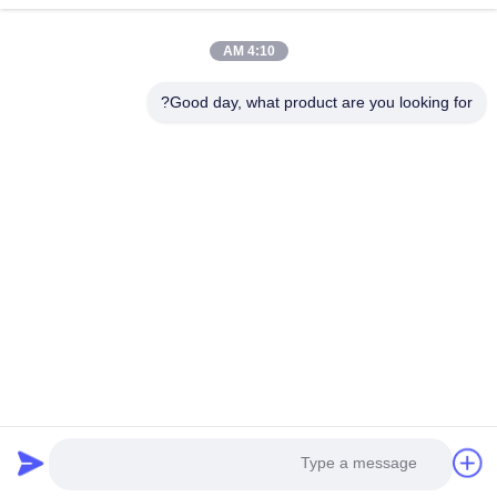
4:10 AM
Good day, what product are you looking for?
Guangzhou Yaye Cross Border E-
Commerce Co., Ltd.
نعم
المنزل
المنتجات
حولنا
اتصل بنا
الوحدة 107، الكتلة H، رقم 5 شارع تاي تونغ، قرية سونغبي، منطقة
باييون، غوانغجو
Rita-86-18022303529
yayexuan@gmail.com
Copyright © 2024-2026 Guangzhou Yaye Cross Border E-Commerce Co.,
Ltd.. جميع الحقوق محفوظة