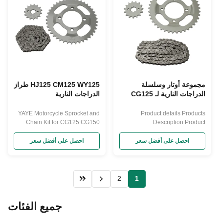
مجموعة أوتار وسلسلة
HJ125 CM125 WY125 طراز
الدراجات النارية لـ CG125
الدراجات النارية
CG150 GN125 HJ125
CM125 WY125 BAJAJ
YAYE Motorcycle Sprocket and
Product details Products
CGL مجموعات أدوات
Chain Kit for CG125 CG150
Description Product
التركيب
GN125 HJ125 CM125 WY125
Paramenters Company Profile
BAJAJ CGL Repuestos Kits Sets
Our Advantages FAQ
احصل على أفضل سعر
احصل على أفضل سعر
2
1
جميع الفئات