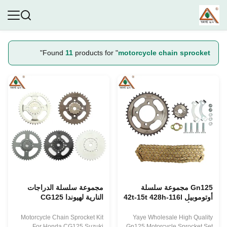
"
Found
11
products for "
motorcycle chain sprocket
Gn125 مجموعة سلسلة
مجموعة سلسلة الدراجات
أوتوموبيل 42t-15t 428h-116l
النارية لهيوندا CG125
سلسلة أوتوموبيل
سوزوكي GN125 WY125
ZJ125 CD70
Motorcycle Chain Sprocket Kit
Yaye Wholesale High Quality
For Honda CG125 Suzuki
Gn125 Motorcycle Sprocket Set