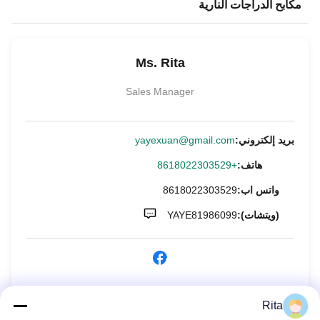
مكابح الدراجات النارية
Ms. Rita
Sales Manager
بريد إلكتروني:
yayexuan@gmail.com
هاتف:
+8618022303529
واتس اب:
8618022303529
(ويتشات):
YAYE81986099
الاستفسار الآن
Rita