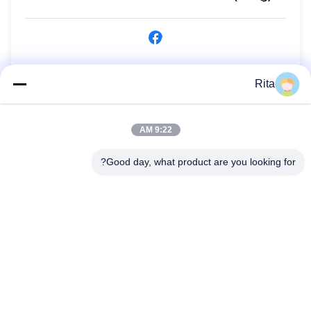
الاستفسار الآن
Rita
9:22 AM
Good day, what product are you looking for?
Guangzhou Yaye Cross Border E-
Commerce Co., Ltd.
نعم