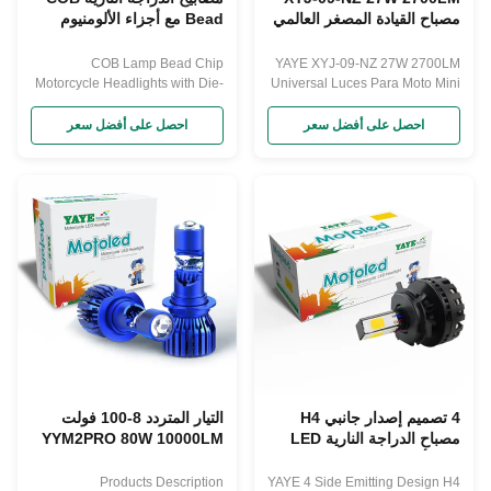
مصباح القيادة المصغر العالمي
Bead مع أجزاء الألومنيوم
للدراجات النارية
المصبوب بالموتور وتبريد
المروحة
COB Lamp Bead Chip
YAYE XYJ-09-NZ 27W 2700LM
Motorcycle Headlights with Die-
Universal Luces Para Moto Mini
cast Aluminum Parts and Fan
Driving Lights for Motorcycle
Cooling Products Description
Products Description
احصل على أفضل سعر
احصل على أفضل سعر
4 تصميم إصدار جانبي H4
التيار المتردد 8-100 فولت
مصباح الدراجة النارية LED
YYM2PRO 80W 10000LM
ضوء أمام بسيط التثبيت مقاوم
عدسة المشروع الضوء
للماء
المنخفض العالي للسيارة
Products Description
YAYE 4 Side Emitting Design H4