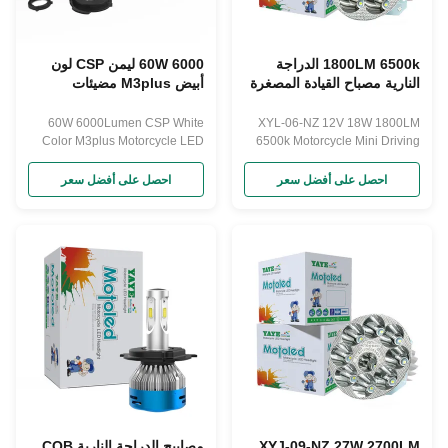
1800LM 6500k الدراجة
60W 6000 ليمن CSP لون
النارية مصباح القيادة المصغرة
أبيض M3plus مضيئات
XYL-06-NZ الدراجة النارية
الدراجة النارية LED مع شعاع
مصباح الرؤوس
Hi / Lo
60W 6000Lumen CSP White
XYL-06-NZ 12V 18W 1800LM
Color M3plus Motorcycle LED
6500k Motorcycle Mini Driving
Headlights with Hi/Lo Beam
Light Headlight Model Name
Perfect Products Description
Products Description
احصل على أفضل سعر
احصل على أفضل سعر
XYJ-09-NZ 27W 2700LM
مصابيح الدراجة النارية COB