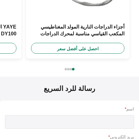
أجزاء الدراجات النارية المولد المغناطيسي
YE
المكعب القياسي مناسبة لمحرك الدراجات
0
النارية BM150 YAYE
الألومني
احصل على أفضل سعر
رسالة للرد السريع
اسم
*
بريد إلكتروني
*