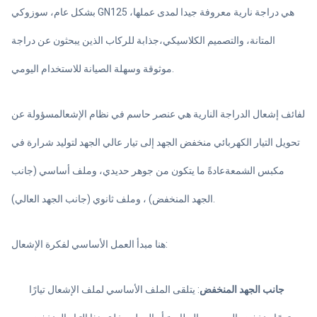
بشكل عام، سوزوكي GN125 هي دراجة نارية معروفة جيدا لمدى عملها،
المتانة، والتصميم الكلاسيكي،جذابة للركاب الذين يبحثون عن دراجة
موثوقة وسهلة الصيانة للاستخدام اليومي.
لفائف إشعال الدراجة النارية هي عنصر حاسم في نظام الإشعالمسؤولة عن
تحويل التيار الكهربائي منخفض الجهد إلى تيار عالي الجهد لتوليد شرارة في
مكبس الشمعةعادةً ما يتكون من جوهر حديدي، وملف أساسي (جانب
الجهد المنخفض) ، وملف ثانوي (جانب الجهد العالي).
هنا مبدأ العمل الأساسي لفكرة الإشعال:
جانب الجهد المنخفض
: يتلقى الملف الأساسي لملف الإشعال تيارًا