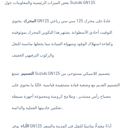
بعض الميزات الرئيسية والمعلومات حول Suzuki GN125:
المحرك
: يحتوي GN125 عادةً على محرك 125 سي سي رباعي
التوقيت أحادي الأسطوانة. يشتهر هذا التكوين المحرك بموثوقيته
وكفاءة استهلاك الوقود وسهولة الصيانة.مما يجعلها مناسبة للنقل
والركوب الترفيهي الخفيف.
التصميم
: تتمتع Suzuki GN125 بتصميم كلاسيكي مستوحى من
التصميم القديم مع وضعية قيادة مستقيمة قياسية. غالبًا ما يحتوي على
مصباح رأس مستدير ، وملامح كرومية ومجموعة أجهزة بسيطة
،تعكس جاذبيتها العملية والدائمة.
الأداء
: يوفر GN125 أداءً معتدلًا مناسبًا للنقل في المدينة والسفر