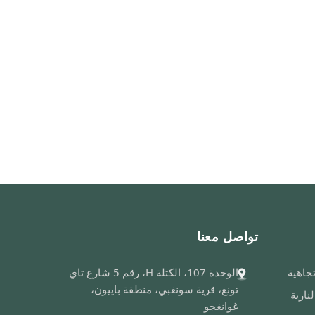
تواصل معنا
الوحدة 107، الكتلة H، رقم 5 شارع تاي
تونغ، قرية سونغبي، منطقة باييون،
نارية
غوانغجو