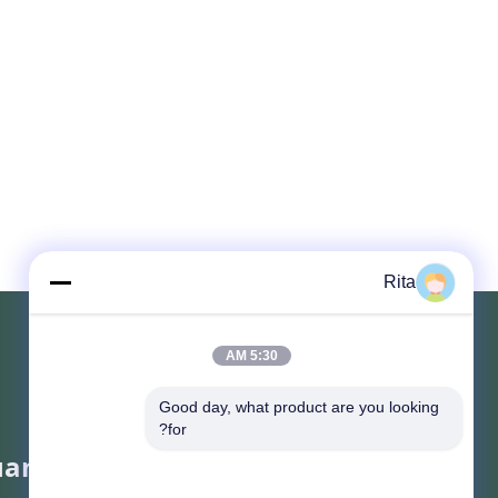
Rita
5:30 AM
Good day, what product are you looking 
for?
angzhou Yaye Cross Border E-