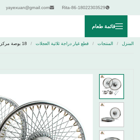
yayexuan@gmail.com
Rita-86-18022303529
قائمة طعام
المنزل
/
المنتجات
/
قطع غيار دراجة ثلاثية العجلات
/
18 بوصة مركز عجلة الدراجة النارية لـ Hongda Cg125 مركز عجلة الدراجة النارية الألومنيوم