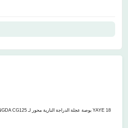
YAYE 18 بوصة عجلة الدراجة النارية محور لـ HONGDA CG125 عجلة الدراجة النارية حافة محور الدراجة النارية سبيكة الألومنيوم عجلة هوندا غروم محور الخلفي