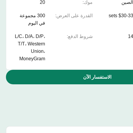
لصين
موك:
20
$30-33 set
القدرة على العرض:
300 مجموعة
في اليوم
1
شروط الدفع:
L/C، D/A، D/P،
T/T، Western
Union،
MoneyGram
الاستفسار الآن