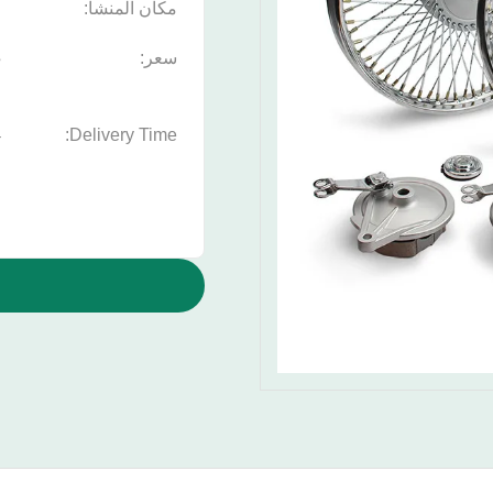
مكان المنشأ:
ا
سعر:
s
4
Delivery Time: