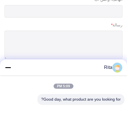
رسالة
*
Rita
إرسال
5:09 PM
Good day, what product are you looking for?
Guangzhou Yaye Cross Border E-