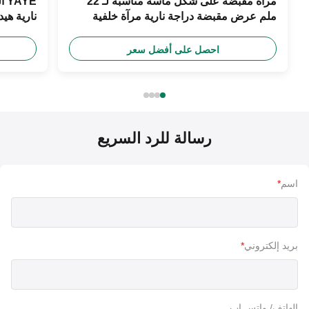
مرآة مقبضة على شكل ماسة مناسبة لـ 22
YE
ملم عرض مقبضة دراجة نارية مرآة خلفية
نارية هي
دراجة نارية ملحقات عالمية
العلامة ا
احصل على أفضل سعر
رسالة للرد السريع
اسم
*
بريد إلكتروني
*
الهاتف/ واتس اب