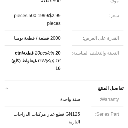
موك:
500 قطعة
سعر:
$2.99/pieces 500-1999
pieces
القدرة على العرض:
2000 قطعة / قطعة يوميا
التعبئة والتغليف القياسية:
20 قطعة/ctn
20pcs/ctn
GW(Kg):16
غيغاواط (كلغ):
16
تفاصيل المنتج
Warranty:
سنة واحدة
Series Part:
GN125 قطع غيار مركبات الدراجات
النارية