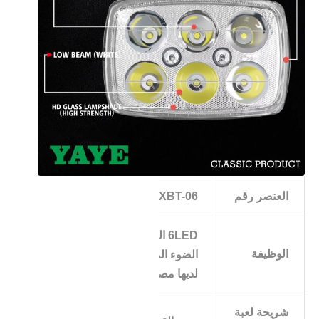
العنصر رقم
XBT-06
6LED الضوء العالي و 3LED أضواء
الوظيفة
الضوء المنخفض،حافة ضوء القيادة
لديها مصباح الماء الأزرق ولها RGB
شريحة لعبة