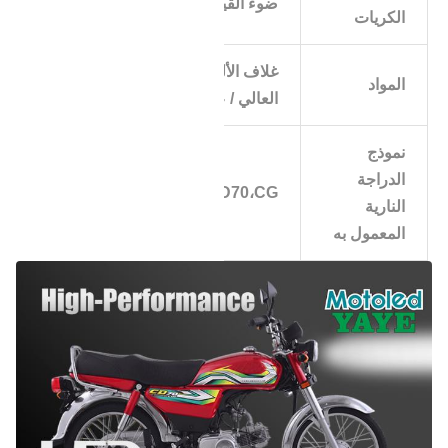
ضوء القيود عالية الطاقة
الكريات
غلاف الألومنيوم ذو التوصيل الحراري
المواد
العالي / عاكس بلاستيكي / زجاج HD
نموذج
الدراجة
CD70،CGصغير 125
النارية
المعمول به