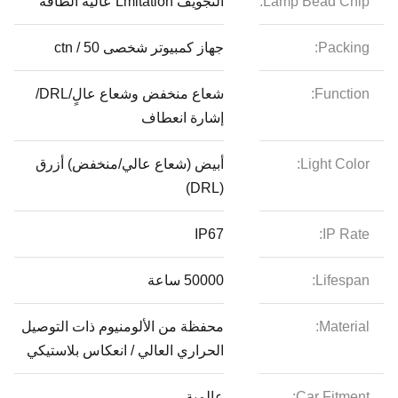
Lamp Bead Chip:
التجويف Lmitation عالية الطاقة
Packing:
جهاز كمبيوتر شخصى 50 / ctn
Function:
شعاع منخفض وشعاع عالٍ/DRL/
إشارة انعطاف
Light Color:
أبيض (شعاع عالي/منخفض) أزرق
(DRL)
IP67
IP Rate:
Lifespan:
50000 ساعة
Material:
محفظة من الألومنيوم ذات التوصيل
الحراري العالي / انعكاس بلاستيكي
Car Fitment:
عالمية