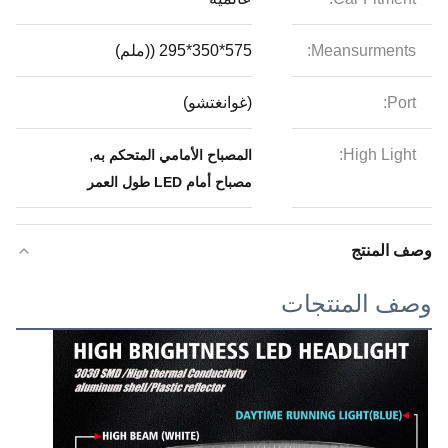
Meansurments:
575*350*295 ((ملم)
Port:
(غوانغتشو)
,
High Light:
المصباح الأمامي المتحكم به
مصباح أمام LED طول العمر
وصف المنتج
وصف المنتجات