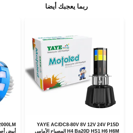
ربما يعجبك أيضا
YAYE AC/DC8-80V 8V 12V 24V P15D
H4 Ba20D HS1 H6 H6M المصباح الأمامي
أبيض أصفر أزرق 