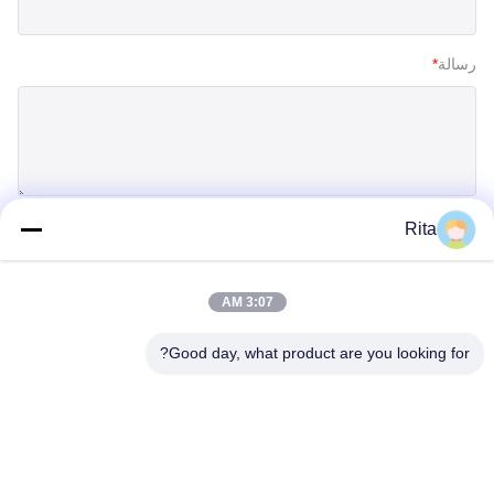
رسالة
*
Rita
إرسال
3:07 AM
Good day, what product are you looking for?
Guangzhou Yaye Cross Border E-
Commerce Co., Ltd.