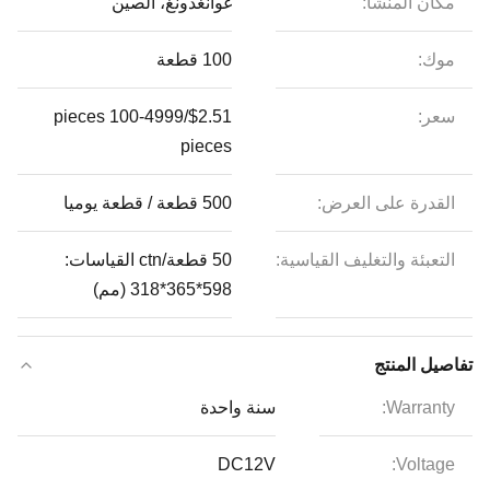
مكان المنشأ:
غوانغدونغ، الصين
موك:
100 قطعة
سعر:
$2.51/pieces 100-4999
pieces
القدرة على العرض:
500 قطعة / قطعة يوميا
التعبئة والتغليف القياسية:
50 قطعة/ctn القياسات:
598*365*318 (مم)
تفاصيل المنتج
Warranty:
سنة واحدة
DC12V
Voltage: