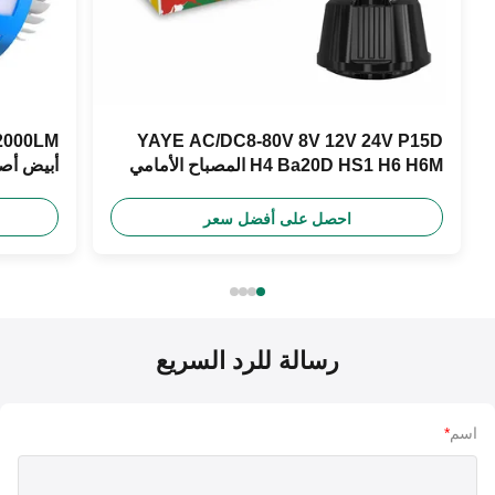
YAYE AC/DC8-80V 8V 12V 24V P15D
H4 Ba20D HS1 H6 H6M المصباح الأمامي
أبيض أصفر أزرق 
للدراجة النارية
احصل على أفضل سعر
رسالة للرد السريع
اسم
*