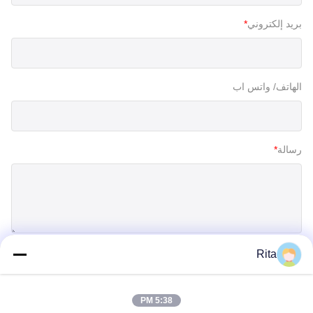
بريد إلكتروني
*
الهاتف/ واتس اب
رسالة
*
Rita
إرسال
5:38 PM