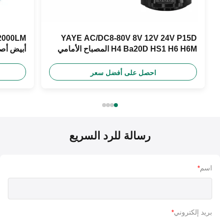
YAYE AC/DC8-80V 8V 12V 24V P15D
H4 Ba20D HS1 H6 H6M المصباح الأمامي
أبيض أصفر أزرق 
للدراجة النارية
احصل على أفضل سعر
رسالة للرد السريع
اسم
*
بريد إلكتروني
*