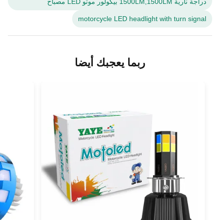
دراجة نارية 1500LM,1500LM بيكولور موتو LED مصباح
motorcycle LED headlight with turn signal
ربما يعجبك أيضا