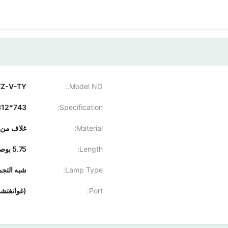
Z-V-TY
Model NO.:
Specification:
743*312*310 مللي متر
Material:
غلاف من ا
Length:
5.75 بوصة
Lamp Type:
شبه التجم
Port:
(غوانغتشو