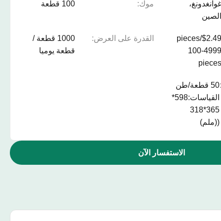
وانغدونغ،
موك:
100 قطعة
لصين
$2.49/pieces
القدرة على العرض:
1000 قطعة /
100-499
قطعة يوميا
piece
50 قطعة/طن
القياسات:598*
365*318
((ملم)
الاستفسار الآن