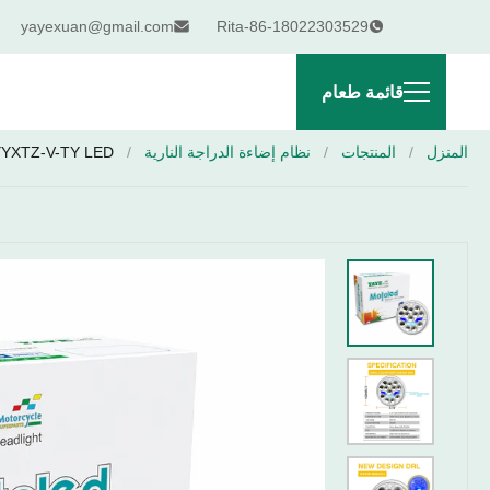
yayexuan@gmail.com
Rita-86-18022303529
قائمة طعام
المنزل
/
المنتجات
/
نظام إضاءة الدراجة النارية
/
YYXTZ-V-TY LED مزدوج الألوان GN125 مصباح الدراجة النارية مع 3030SMD رقاقة لعبة 