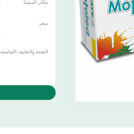
مكان المنشأ:
غ
ا
سعر:
9
s
التعبئة والتغليف القياسية: