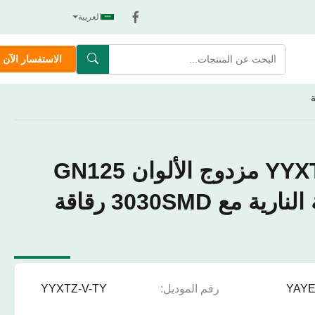
العربية
الاستفسار الآن
YYXTZ-V-TY LED مزدوج الألوان GN125
مصباح الدراجة النارية مع 3030SMD رقاقة
YAY
رقم الموديل:
YYXTZ-V-TY