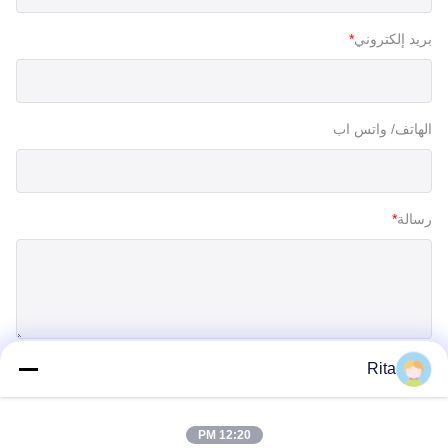
بريد إلكتروني
*
الهاتف/ واتس اب
رسالة
*
Rita
إرسال
12:20 PM