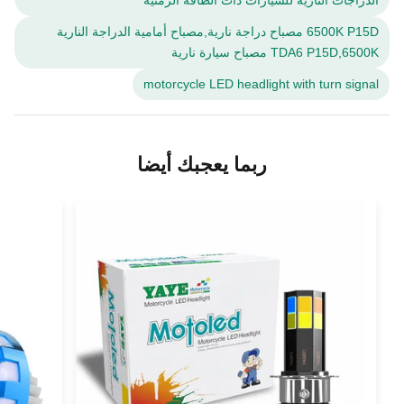
الدراجات النارية للسيارات ذات الطاقة الزمنية
6500K P15D مصباح دراجة نارية,مصباح أمامية الدراجة النارية
TDA6 P15D,6500K مصباح سيارة نارية
motorcycle LED headlight with turn signal
ربما يعجبك أيضا