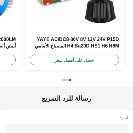
YAYE AC/DC8-80V 8V 12V 24V P15D
H4 Ba20D HS1 H6 H6M المصباح الأمامي
أبيض أصفر أزرق 
للدراجة النارية
احصل على أفضل سعر
رسالة للرد السريع
اسم
*