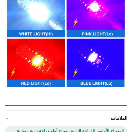
العلامات
المصباح الأمامي للدراجة النارية,مصباح أمام دراجة نارية,مصابيح