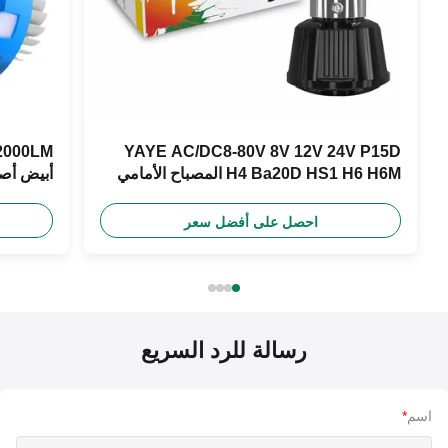
YAYE AC/DC8-80V 8V 12V 24V P15D
H4 Ba20D HS1 H6 H6M المصباح الأمامي
أبيض أصفر أزرق 
للدراجة النارية
احصل على أفضل سعر
رسالة للرد السريع
اسم
*