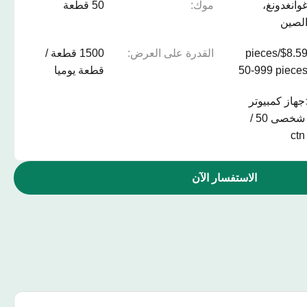
وانغدونغ،
موك:
50 قطعة
لصين
$8.59/pieces
القدرة على العرض:
1500 قطعة /
50-999 piece
قطعة يوميا
جهاز كمبيوتر
شخصى 50 /
ctn
الاستفسار الآن