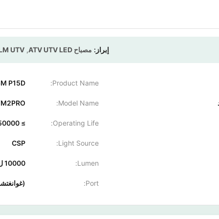
إبراز:
مصباح ATV UTV LED
,
10000LM UTV م
Product Name:
H4 H7 H6M P15D مصباح أمامي 
YM2PRO
Model Name:
Operating Life:
≥ 50000 ساعة
CSP
Light Source:
Lumen:
10000 ل
Port:
(غوانغتشو