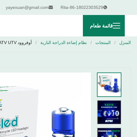
yayexuan@gmail.com
Rita-86-18022303529
قائمة طعام
المنزل
/
المنتجات
/
نظام إضاءة الدراجة النارية
/
أوفروود ATV UTV مصباح الرؤوس الرئيسي H4 HS1 H7 P15D H6M AC DC 80W 10000LM