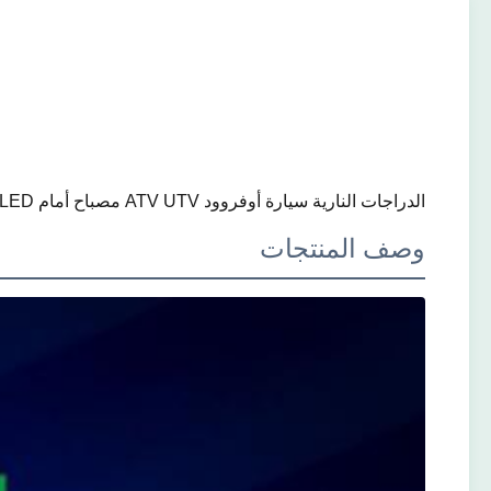
الدراجات النارية سيارة أوفروود ATV UTV مصباح أمام LED مصباح H4 HS1 H7 P15D H6M AC DC 80W 10000LM
وصف المنتجات