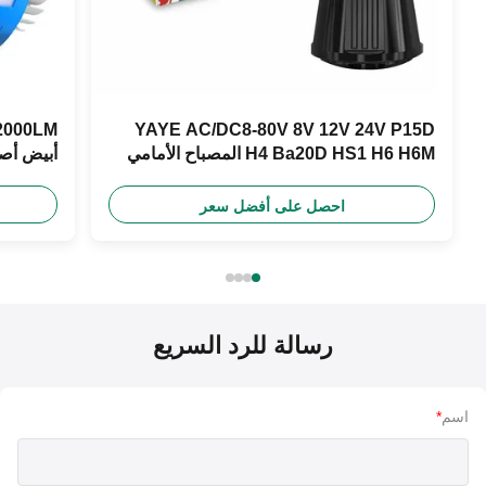
YAYE AC/DC8-80V 8V 12V 24V P15D
H4 Ba20D HS1 H6 H6M المصباح الأمامي
أبيض أصفر أزرق 
للدراجة النارية
احصل على أفضل سعر
رسالة للرد السريع
اسم
*