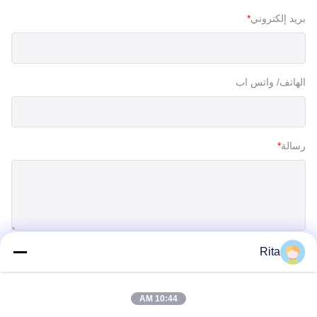
بريد إلكتروني
*
الهاتف/ واتس اب
رسالة
*
Rita
إرسال
10:44 AM