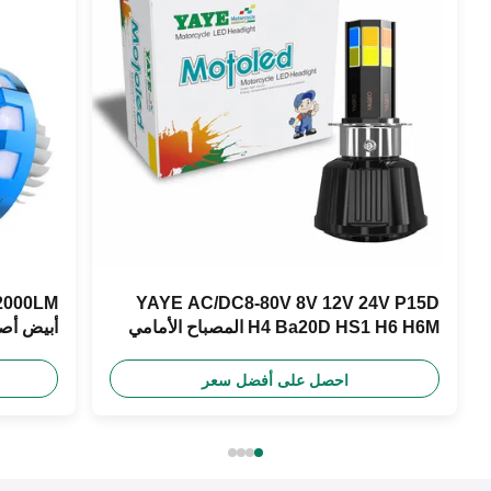
YAYE AC/DC8-80V 8V 12V 24V P15D
H4 Ba20D HS1 H6 H6M المصباح الأمامي
أبيض أصفر أزرق 
للدراجة النارية
احصل على أفضل سعر