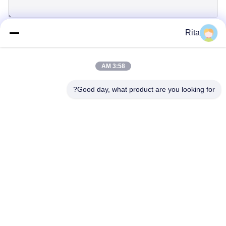
Rita
إرسال
3:58 AM
Good day, what product are you looking for?
Guangzhou Yaye Cross Border E-
Commerce Co., Ltd.
نعم
المنزل
المنتجات
حولنا
اتصل بنا
الوحدة 107، الكتلة H، رقم 5 شارع تاي تونغ، قرية سونغبي، منطقة
باييون، غوانغجو