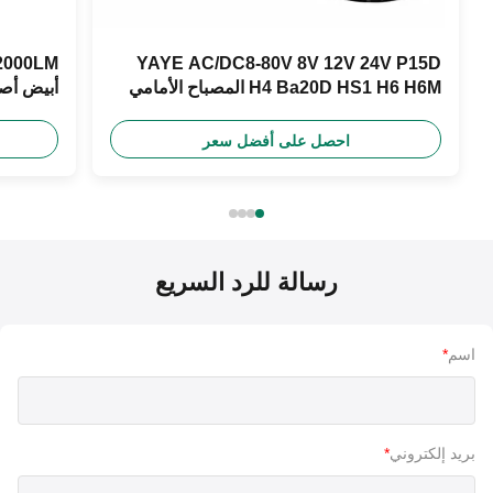
YAYE AC/DC8-80V 8V 12V 24V P15D
H4 Ba20D HS1 H6 H6M المصباح الأمامي
أبيض أصفر أزرق 
للدراجة النارية
احصل على أفضل سعر
رسالة للرد السريع
اسم
*
بريد إلكتروني
*