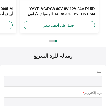
YAYE AC/DC8-80V 8V 12V 24V P15D
H4 Ba20D HS1 H6 H6M المصباح الأمامي
أبيض أصفر أزرق 
للدراجة النارية
احصل على أفضل سعر
رسالة للرد السريع
اسم
*
بريد إلكتروني
*