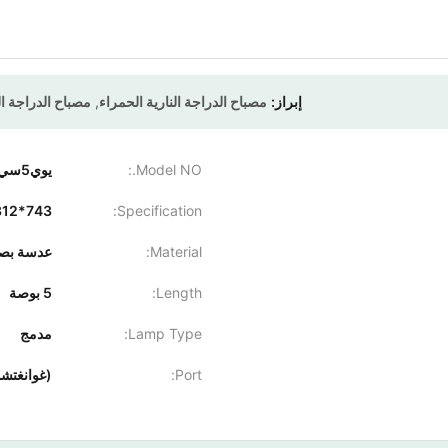
إبراز:
مصباح الدراجة النارية الحمراء
,
مصباح الدراجة ال
Model NO.:
يوي5سي-إكستز-تي جي02-واي
Specification:
743*312*310 مللي متر
Material:
عدسة بصري
Length:
5 بوصة
Lamp Type:
مدمج
Port:
(غوانغتشو