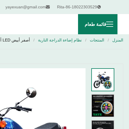
yayexuan@gmail.com
Rita-86-18022303529
قائمة طعام
المنزل
/
المنتجات
/
نظام إضاءة الدراجة النارية
/
أصفر أبيض LED أحمر جمجمة دراجة نارية مصباح أمام 3030SMD IP67 مقاوم للماء