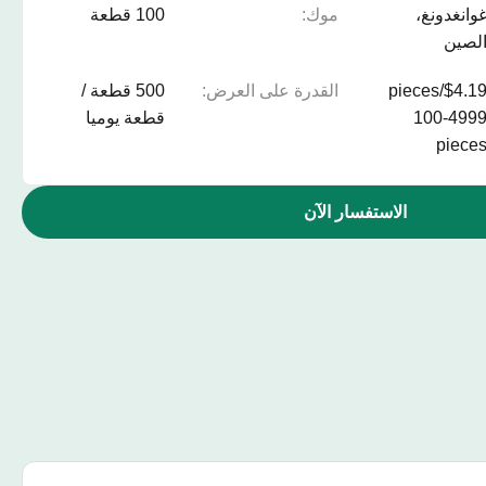
وانغدونغ،
موك:
100 قطعة
لصين
$4.19/pieces
القدرة على العرض:
500 قطعة /
100-499
قطعة يوميا
piece
الاستفسار الآن