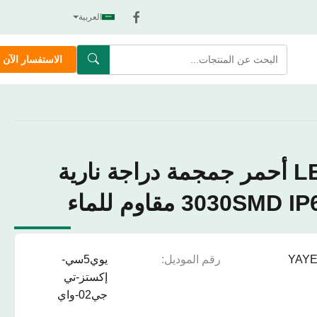
العربية
الاستفسار الآن
أصفر أبيض LED أحمر جمجمة دراجة نارية
YAY
رقم الموديل:
يوي5سي-
إكستز-تي
جي02-واي