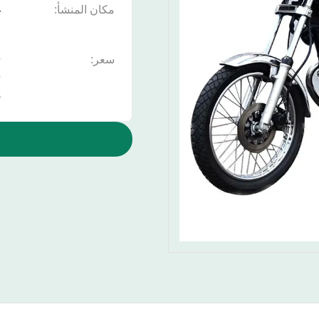
مكان المنشأ:
غ
ا
سعر:
9
s