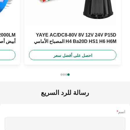
YAYE AC/DC8-80V 8V 12V 24V P15D
H4 Ba20D HS1 H6 H6M المصباح الأمامي
أبيض أصفر أزرق 
للدراجة النارية
احصل على أفضل سعر
رسالة للرد السريع
اسم
*