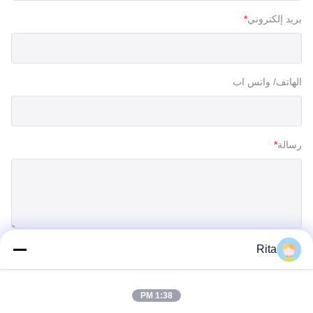
بريد إلكتروني
*
الهاتف/ واتس اب
رسالة
*
Rita
إرسال
1:38 PM