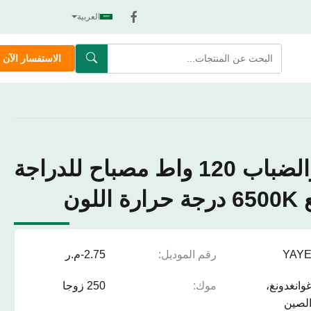
العربية
الاستفسار الآن
إضاءة البقعة والضباب 120 واط مصباح للدراجة
YAY
رقم الموديل:
2.75-م.ر
وانغدونغ،
موك:
250 زوجا
لصين