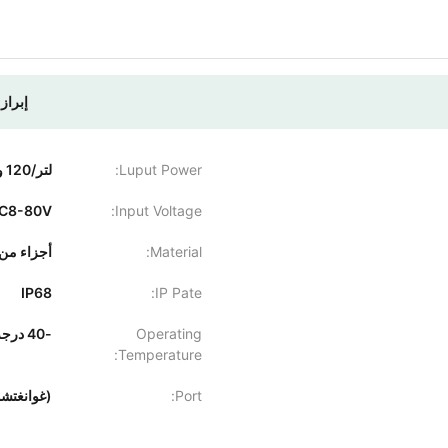
إبراز:
Luput Power:
لتر/120 واط، ارتفاع/120 واط
C8-80V
Input Voltage:
Material:
أجزاء من 
IP68
IP Pate:
Operating
-40 درجة مئوية ~ + 80 درجة مئوية
Temperature:
Port:
(غوانغتشو