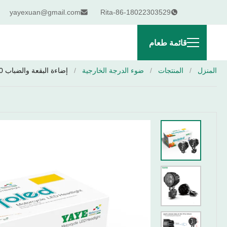
yayexuan@gmail.com
Rita-86-18022303529
قائمة طعام
المنزل
/
المنتجات
/
ضوء الدرجة الخارجية
/
إضاءة البقعة والضباب 120 واط مصباح للدراجة النارية LED مع 6500K درجة حرارة اللون