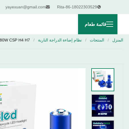
yayexuan@gmail.com
Rita-86-18022303529
قائمة طعام
المنزل
/
المنتجات
/
نظام إضاءة الدراجة النارية
/
80W CSP H4 H7 مصباح أمامية للدراجة النارية لمصباح Bajaj Pulsar 180 CG125 GN125 AX100 CT100