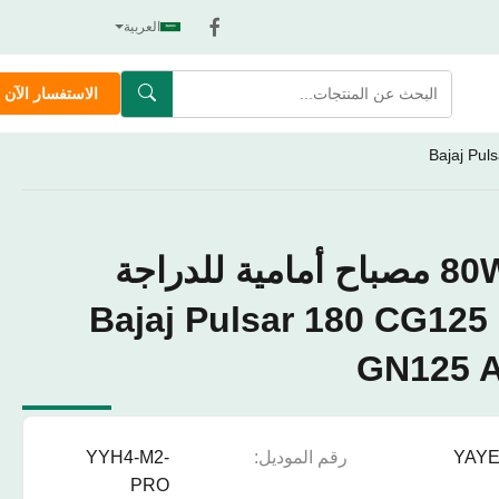
العربية
الاستفسار الآن
80W CSP H4 H7 مصباح أمامية للدراجة
النارية لمصباح Bajaj Pulsar 180 CG125
GN125 
YAY
رقم الموديل:
YYH4-M2-
PRO