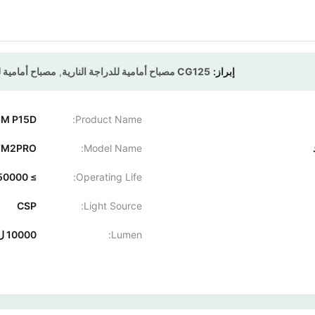
إبراز:
CG125 مصباح أمامية للدراجة النارية
,
مصباح أمامية للد
Product Name:
H4 H7 H6M P15D ضوء م
YM2PRO
Model Name:
Operating Life:
≥ 50000 ساعة
CSP
Light Source:
Lumen:
10000 ل