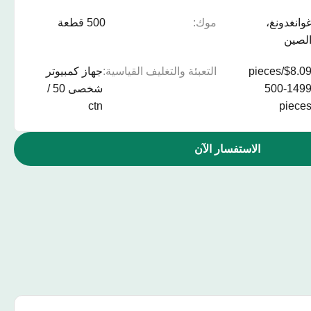
وانغدونغ،
موك:
500 قطعة
لصين
$8.09/pieces
التعبئة والتغليف القياسية:
جهاز كمبيوتر
500-149
شخصى 50 /
ctn
piece
الاستفسار الآن