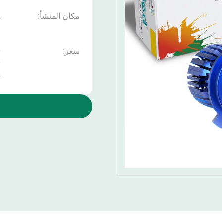
مكان المنشأ:
غ
ا
سعر:
9
s