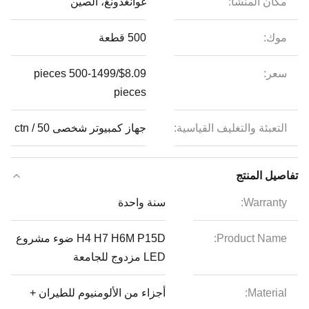
مكان المنشأ:
غوانغدونغ، الصين
موك:
500 قطعة
سعر:
$8.09/pieces 500-1499
pieces
التعبئة والتغليف القياسية:
جهاز كمبيوتر شخصى 50 / ctn
تفاصيل المنتج
Warranty:
سنة واحدة
Product Name:
H4 H7 H6M P15D ضوء مشروع
LED مزدوج للجامعة
Material:
أجزاء من الألومنيوم للطيران +