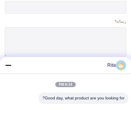
رسالة
*
Rita
إرسال
8:34 PM
Good day, what product are you looking for?
Guangzhou Yaye Cross Border E-