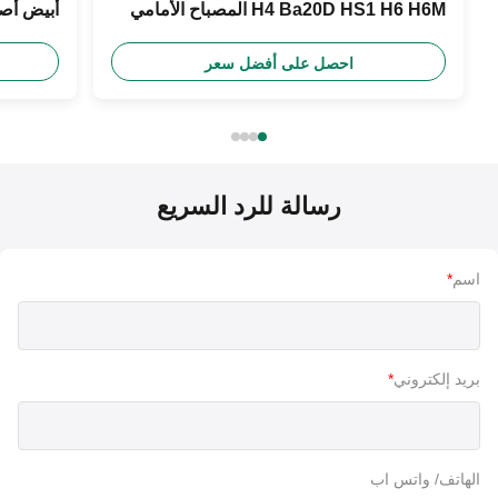
H4 Ba20D HS1 H6 H6M المصباح الأمامي
أبيض أصفر أزرق 
للدراجة النارية
احصل على أفضل سعر
رسالة للرد السريع
اسم
*
بريد إلكتروني
*
الهاتف/ واتس اب