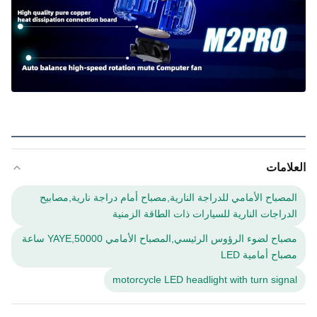
العلامات
المصباح الأمامي للدراجة النارية,مصباح أمام دراجة نارية,مصابيح
الدراجات النارية للسيارات ذات الطاقة الزمنية
مصباح لضوء الرؤوس الرئيسي,المصباح الأمامي YAYE,50000 ساعة
مصباح أمامية LED
motorcycle LED headlight with turn signal