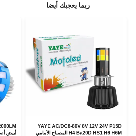
ربما يعجبك أيضا
YAYE AC/DC8-80V 8V 12V 24V P15D
H4 Ba20D HS1 H6 H6M المصباح الأمامي
أبيض أصفر أزرق 