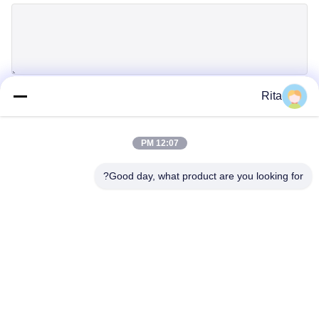
Rita
إرسال
12:07 PM
Good day, what product are you looking for?
Guangzhou Yaye Cross Border E-
Commerce Co., Ltd.
نعم