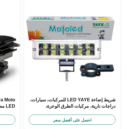
شريط إضاءة LED YAYE للمركبات، سيارات،
دراجات نارية، مركبات الطرق الوعرة،
شاحنات، UTV، ATV، عدسة بروجكتور، 100
8V 80V
فولت، 20 واط، أبيض/أحمر/أزرق/وردي عالمي،
احصل على أفضل سعر
6500 كلفن