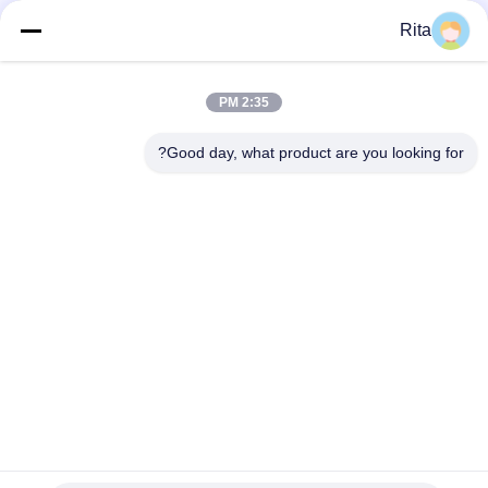
Rita
إرسال
2:35 PM
Good day, what product are you looking for?
Guangzhou Yaye Cross Border E-
Commerce Co., Ltd.
نعم
المنزل
المنتجات
حولنا
اتصل بنا
الوحدة 107، الكتلة H، رقم 5 شارع تاي تونغ، قرية سونغبي، منطقة
باييون، غوانغجو
Rita-86-18022303529
yayexuan@gmail.com