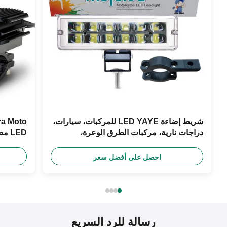
شريط إضاءة LED YAYE للمركبات، سيارات،
دراجات نارية، مركبات الطرق الوعرة،
شاحنات، UTV، ATV، عدسة بروجكتور، 100
8V 80V
فولت، 20 واط، أبيض/أحمر/أزرق/وردي عالمي،
احصل على أفضل سعر
6500 كلفن
رسالة للرد السريع