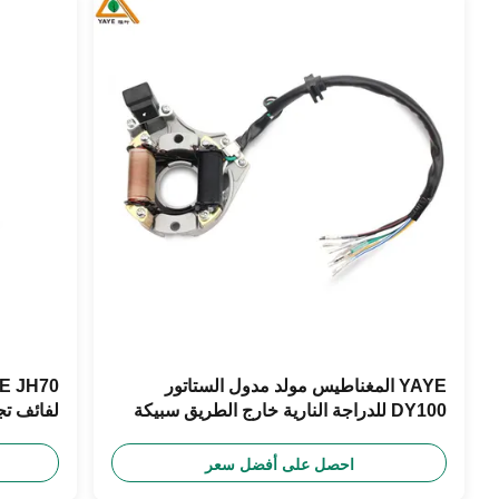
YAYE المغناطيس مولد مدول الستاتور
DY100 للدراجة النارية خارج الطريق سبيكة
لفائف تج
الألومنيوم وسلك النحاس مولد مدول الإشعال
70 قطع غيار دراجة نارية
احصل على أفضل سعر