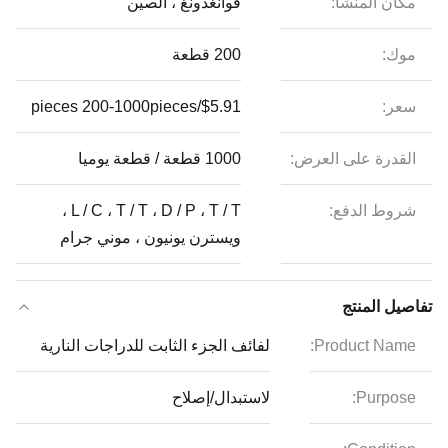
مكان المنشأ:
قوانغدونغ ، الصين
موك:
200 قطعة
سعر:
$5.91/pieces 200-1000pieces
القدرة على العرض:
1000 قطعة / قطعة يوميا
شروط الدفع:
L / C ، T / T ، D / P ، T / T ،
ويسترن يونيون ، موني جرام
تفاصيل المنتج
Product Name:
لفائف الجزء الثابت للدراجات النارية
Purpose:
لاستبدال/إصلاح