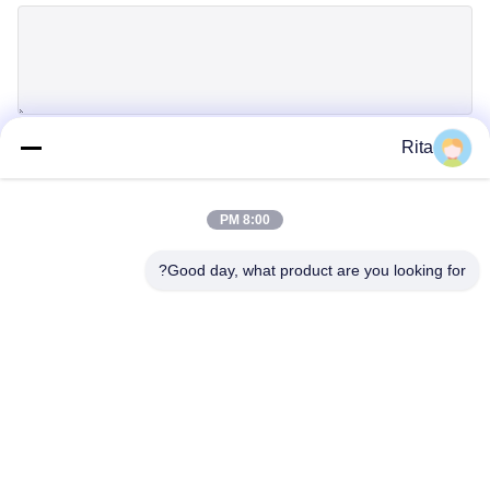
Rita
إرسال
8:00 PM
Good day, what product are you looking for?
Guangzhou Yaye Cross Border E-
Commerce Co., Ltd.
نعم