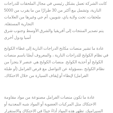
كانت الشركة تعمل بشكل رئيسي في مجال الملحقات للدراجات
النارية، وتشمل بيع أكثر من 30 طرازًا من ما يقرب من 5000
ملحقات، تحت ولاية ياي، شويين، أم جي وغيرها من العلامات
التجارية المستقلة.
يتم تصدير المنتجات إلى أفريقيا والشرق الأوسط وجنوب شرق
آسيا ودول أخرى
عادة ما تشير منصات مكابح الدراجات النارية إلى غطاء الكوابح
في نظام الكوابح للدراجات النارية ، والمعروف أيضًا باسم منصات
الكوابح أو أحذية الكوابح. منصات الكوابح هي عنصر لا يتجزأ من
نظام الكوابح ،مسؤولة عن التواصل مع قرص الفرامل (أو طبلة
الفرامل) لإبطاء أو إيقاف السيارة من خلال الاحتكاك.
عادة ما تكون منصات الفرامل مصنوعة من مواد مقاومة
الاحتكاك مثل المركبات العضوية أو المواد شبه المعدنية أو
السيراميك. تظهر هذه المواد أداءً جيدًا في الاحتكاك والاستقرار