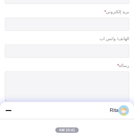
بريد إلكتروني
*
الهاتف/ واتس اب
رسالة
*
Rita
إرسال
10:41 AM