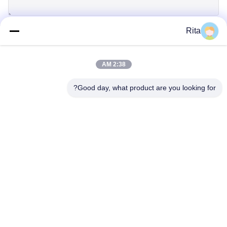
Rita
إرسال
2:38 AM
Good day, what product are you looking for?
Guangzhou Yaye Cross Border E-
Commerce Co., Ltd.
نعم
المنزل
المنتجات
حولنا
اتصل بنا
الوحدة 107، الكتلة H، رقم 5 شارع تاي تونغ، قرية سونغبي، منطقة
باييون، غوانغجو
Rita-86-18022303529