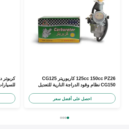
125cc 150cc PZ26 كاربوريتر CG125
CG150 نظام وقود الدراجة النارية للتعديل
250 سي سي
احصل على أفضل سعر