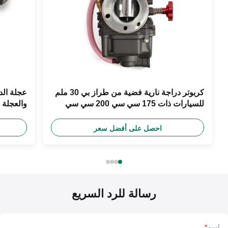
كربوتر دراجة نارية فضية من طراز بي 30 ملم
عجلة الدف
للسيارات ذات 175 سي سي 200 سي سي
250 سي سي
معدات ا
احصل على أفضل سعر
رسالة للرد السريع
اسم
*