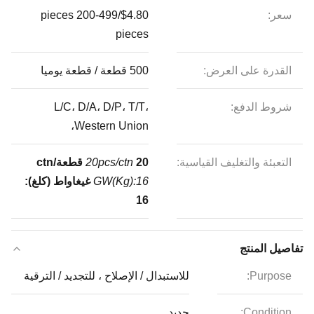
سعر:
$4.80/pieces 200-499
pieces
القدرة على العرض:
500 قطعة / قطعة يوميا
شروط الدفع:
L/C، D/A، D/P، T/T،
Western Union،
التعبئة والتغليف القياسية:
20 قطعة/ctn
20pcs/ctn
GW(Kg):16
غيغاواط (كلغ):
16
تفاصيل المنتج
Purpose:
للاستبدال / الإصلاح ، للتجديد / الترقية
Condition:
جديد