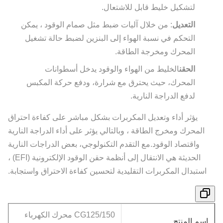
لتشكيل خليط قابل للاشتعال.
التعديل
: من خلال آليات ضبط مثل صمام الوقود ، يمكن
التحكم في نسبة الهواء إلى البنزين لضبط حالة تشغيل
المحرك ومخرجة الطاقة.
الحقن
الخليط من الهواء والوقود يدخل أسطوانات
المحرك، حيث يحترق مع شرارة، ودفع حركة المكبس
لدفع الدراجة النارية.
يؤثر أداء وتعديل المكربرات بشكل مباشر على كفاءة احتراق
المحرك ومخرج الطاقة ، وبالتالي يؤثر على أداء الدراجة النارية
واقتصاد الوقود.مع التقدم التكنولوجي، بعض الدراجات النارية
الحديثة هي الانتقال إلى أنظمة حقن الوقود الإلكترونية (EFI) ،
استبدال المكربرات التقليدية لتحسين كفاءة الاحتراق واستجابة.
CG125/150 محرك الكهرباء
اسم المنتج