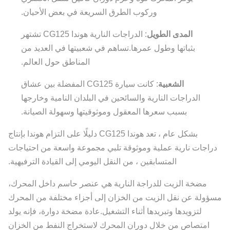
وركوب الطرق السريعة في بعض الأحيان.
المدى الطويل
: الدراجات النارية هوندا CG125 تشتهر
بثباتها وطول عمرها.تساهم في شعبيتها في العديد من
المناطق حول العالم.
الشعبية
: كانت سيارة CG125 المفضلة بين عشاق
الدراجات النارية والسائحين في البلدان النامية وخارجها
بسبب سعرها المعقول وموثوقيتها وسهولة الصيانة.
بشكل عام ، تعد هوندا CG125 دليلًا على التزام هوندا بإنتاج
دراجات نارية عملية وموثوقة تلبي مجموعة واسعة من احتياجات
المتسابقين ، من النقل اليومي إلى القيادة الترفيهية.
مضخة الزيت للدراجة النارية هي عنصر حاسم داخل المحرك،
مسؤولة عن نقل الزيت من الخزان إلى أجزاء مختلفة من المحرك
لتزويدها وتبريدها أثناء التشغيل.عادة مضخة دوارة، فإنه يولد
امتصاص من خلال دوران المحرك لاستخراج النفط من الخزان