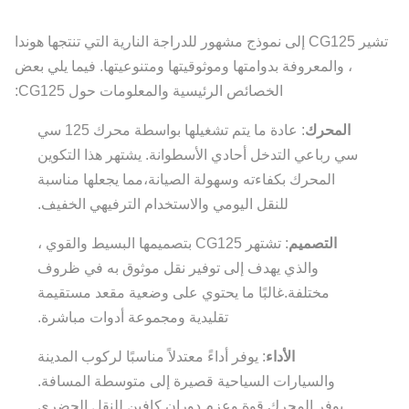
تشير CG125 إلى نموذج مشهور للدراجة النارية التي تنتجها هوندا
، والمعروفة بدوامتها وموثوقيتها ومتنوعيتها. فيما يلي بعض
الخصائص الرئيسية والمعلومات حول CG125:
المحرك
: عادة ما يتم تشغيلها بواسطة محرك 125 سي
سي رباعي التدخل أحادي الأسطوانة. يشتهر هذا التكوين
المحرك بكفاءته وسهولة الصيانة،مما يجعلها مناسبة
للنقل اليومي والاستخدام الترفيهي الخفيف.
التصميم
: تشتهر CG125 بتصميمها البسيط والقوي ،
والذي يهدف إلى توفير نقل موثوق به في ظروف
مختلفة.غالبًا ما يحتوي على وضعية مقعد مستقيمة
تقليدية ومجموعة أدوات مباشرة.
الأداء
: يوفر أداءً معتدلاً مناسبًا لركوب المدينة
والسيارات السياحية قصيرة إلى متوسطة المسافة.
يوفر المحرك قوة وعزم دوران كافين للنقل الحضري