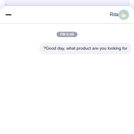
Rita
إرسال
9:49 PM
Good day, what product are you looking for?
Guangzhou Yaye Cross Border E-
Commerce Co., Ltd.
نعم
المنزل
المنتجات
حولنا
اتصل بنا
الوحدة 107، الكتلة H، رقم 5 شارع تاي تونغ، قرية سونغبي، منطقة
باييون، غوانغجو
Rita-86-18022303529