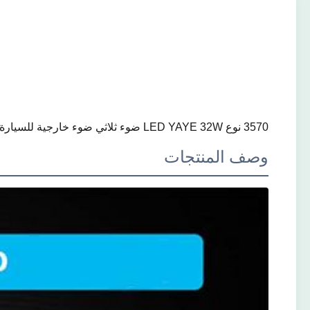
3570 نوع LED YAYE 32W ضوء ثلاثي ضوء خارجية للسيارة الدراجة النارية العالمية
وصف المنتجات