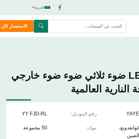
العربية
الاستفسار الآن
3570 LED 32W ضوء ثلاثي ضوء ضوء خارجي
 النارية العالمية
YAY
رقم الموديل:
YY FJD-RL
وانغدونغ،
موك:
50 مجموعة
لصين