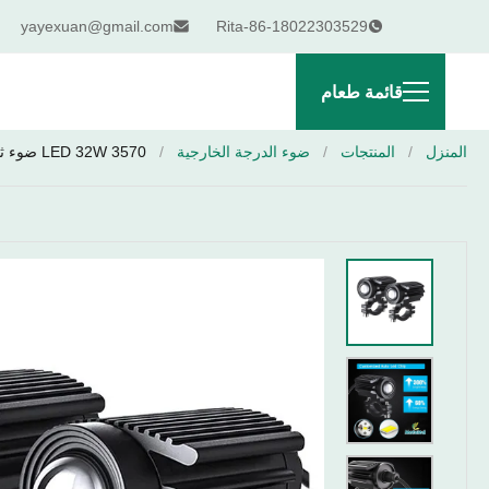
yayexuan@gmail.com
Rita-86-18022303529
قائمة طعام
المنزل
/
المنتجات
/
ضوء الدرجة الخارجية
/
3570 LED 32W ضوء ثلاثي ضوء ضوء خارجي للسيارة الدراجة النارية العالمية