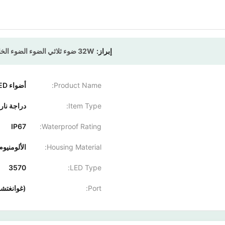
إبراز:
32W ضوء ثلاثي الضوء الضوء الخارجي
Product Name:
أضواء LED للدراجات النارية
Item Type:
دراجة نارية LED الأضواء كشاف أما
IP67
Waterproof Rating:
Housing Material:
الألومنيوم
3570
LED Type:
Port:
(غوانغتشو