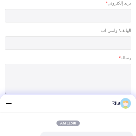
بريد إلكتروني
*
الهاتف/ واتس اب
رسالة
*
Rita
إرسال
11:48 AM