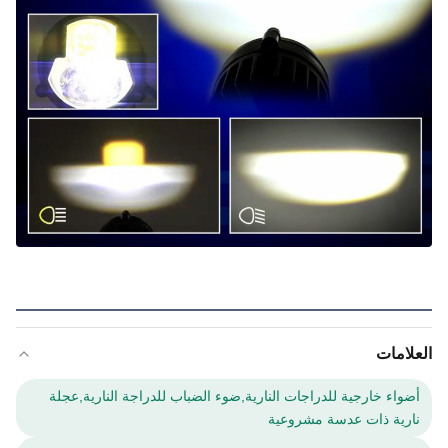
العلامات
أضواء خارجية للدراجات النارية,ضوء الضباب للدراجة النارية,عجلة
نارية ذات عدسة مشروعية