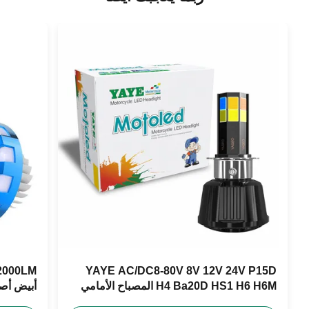
YAYE AC/DC8-80V 8V 12V 24V P15D
H4 Ba20D HS1 H6 H6M المصباح الأمامي
أبيض أصفر أزرق 
للدراجة النارية