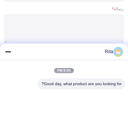
رسالة
*
Rita
إرسال
9:06 PM
Good day, what product are you looking for?
Guangzhou Yaye Cross Border E-
Commerce Co., Ltd.
نعم