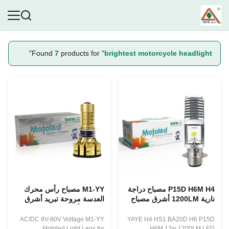
"
Found
7
products for "
brightest motorcycle headlight
P15D H6M H4 مصباح دراجة
M1-YY مصباح رأس محرك
نارية 1200LM أشرق مصباح
العدسة مروحة تبريد أشرق
دراجة نارية
مصباح رأس دراجة نارية
AC/DC 8V-80V Voltage M1-YY
YAYE H4 HS1 BA20D H6 P15D
Motoled Light Lens for
H6M 12w 1200LM LED