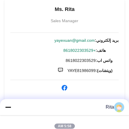
Ms. Rita
Sales Manager
بريد إلكتروني:
yayexuan@gmail.com
هاتف:
+8618022303529
واتس اب:
8618022303529
(ويتشات):
YAYE81986099
الاستفسار الآن
Rita
5:58 AM