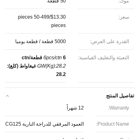
موك:
50 قطعة
سعر:
$13.30/pieces 50-499
pieces
القدرة على العرض:
5000 قطعة / قطعة يوميا
التعبئة والتغليف القياسية:
6 قطعة/ctn
6pcs/ctn
GW(Kg):28.2
غيغاواط (كلغ):
28.2
تفاصيل المنتج
Warranty:
12 شهراً
Product Name:
العمود المرفقي للدراجة النارية CG125