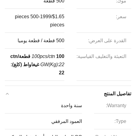
موك:
500 قطعة
سعر:
$1.65/pieces 500-1999
pieces
القدرة على العرض:
500 قطعة / قطعة يوميا
التعبئة والتغليف القياسية:
100 قطعة/ctn
100pcs/ctn
GW(Kg):22
غيغاواط (كلغ):
22
تفاصيل المنتج
Warranty:
سنة واحدة
Type:
العمود المرفقي