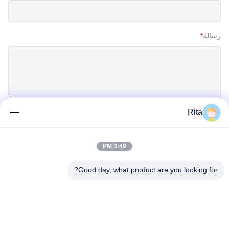
رسالة
*
Rita
إرسال
3:49 PM
Good day, what product are you looking for?
Guangzhou Yaye Cross Border E-