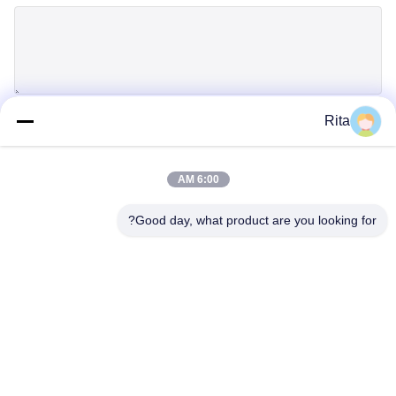
Rita
إرسال
6:00 AM
Good day, what product are you looking for?
Guangzhou Yaye Cross Border E-
Commerce Co., Ltd.
نعم