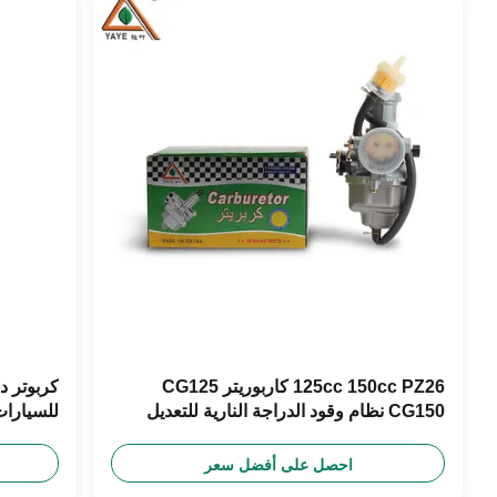
125cc 150cc PZ26 كاربوريتر CG125
CG150 نظام وقود الدراجة النارية للتعديل
250 سي سي
احصل على أفضل سعر