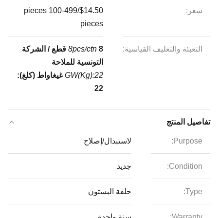
سعر:
$14.50/pieces 100-499
pieces
التعبئة والتغليف القياسية:
8pcs/ctn
8 قطع / الشركة
التونسية للملاحة
GW(Kg):22
غيغاواط (كلغ):
22
تفاصيل المنتج
Purpose:
لاستبدال/إصلاح
Condition:
جديد
Type:
حلقة البستون
Warranty:
سنة واحدة