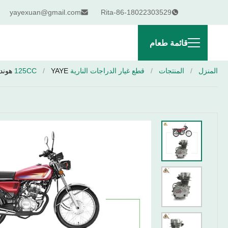
yayexuan@gmail.com
Rita-86-18022303529
قائمة طعام
المنزل
/
المنتجات
/
قطع غيار الدراجات النارية 125CC
YAYE هوندا CG125 مجموعة المحرك 125CC الدراجة النارية 5 معدات التروس الكهربائية / ركلة بدء العكسية CDI لإصلاح / استبدال
/