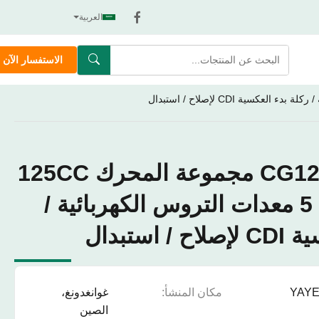
العربية
الاستفسار الآن
YAYE هوندا CG125 مجموعة المحرك 125CC
الدراجة النارية 5 معدات التروس الكهربائية /
استبدال
YAY
مكان المنشأ:
غوانغدونغ،
الصين