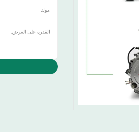
موك:
ق
القدرة على العرض:
ق