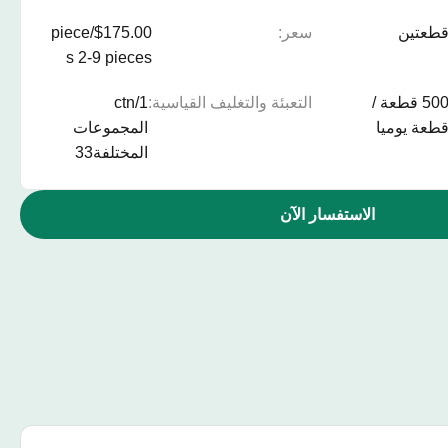
طعتين
سعر:
$175.00/piece
s 2-9 pieces
500 قطعة /
التعبئة والتغليف القياسية:
1/ctn
طعة يوميا
المجموعات
المختلفة33
الاستفسار الآن