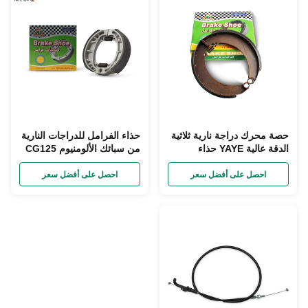
حصة محرك دراجة نارية ثلاثية
حذاء الفرامل للدراجات النارية
الدقة عالية YAYE حذاء
من سبائك الألومنيوم CG125
الفرامل
CG150 CG200 وسائد
الفرامل الخلفية والجبهة
احصل على أفضل سعر
احصل على أفضل سعر