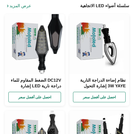
سلسلة أضواء LED الاتجاهية
عرض المزيد
نظام إضاءة الدراجة النارية
DC12V الضغط المقاوم للماء
3W YAYE إشارة التحول
دراجة نارية LED إشارة
الضوء العمر 30000 ساعة
التحول ضوء 2PCS داخل
120mm*30mm
احصل على أفضل سعر
احصل على أفضل سعر