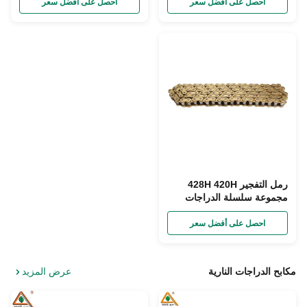
ZJ125 CD70
احصل على أفضل سعر
احصل على أفضل سعر
رمل التفجير 428H 420H
مجموعة سلسلة الدراجات
النارية ل CG GS GN CGL
CD 110 AX100 CBT 125
احصل على أفضل سعر
مكابح الدراجات النارية
عرض المزيد