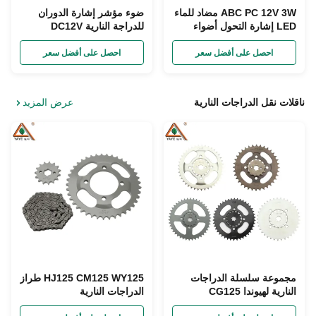
ABC PC 12V 3W مضاد للماء
ضوء مؤشر إشارة الدوران
LED إشارة التحول أضواء
للدراجة النارية DC12V
مؤخرة لدرجة حرارة الضوء
للتشغيل الطبيعي للضوء
6500k
احصل على أفضل سعر
احصل على أفضل سعر
ناقلات نقل الدراجات النارية
عرض المزيد
مجموعة سلسلة الدراجات
HJ125 CM125 WY125 طراز
النارية لهيوندا CG125
الدراجات النارية
سوزوكي GN125 WY125